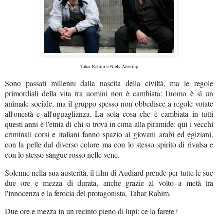
Tahar Rahim e Niels Arestrup
Sono passati millenni dalla nascita della civiltà, ma le regole
primordiali della vita tra uomini non è cambiata: l'uomo è sì un
animale sociale, ma il gruppo spesso non obbedisce a regole votate
all'onestà e all'uguaglianza. La sola cosa che è cambiata in tutti
questi anni è l'etnia di chi si trova in cima alla piramide: qui i vecchi
criminali corsi e italiani fanno spazio ai giovani arabi ed egiziani,
con la pelle dal diverso colore ma con lo stesso spirito di rivalsa e
con lo stesso sangue rosso nelle vene.
Solenne nella sua austerità, il film di Audiard prende per tutte le sue
due ore e mezza di durata, anche grazie al volto a metà tra
l'innocenza e la ferocia del protagonista, Tahar Rahim.
Due ore e mezza in un recinto pieno di lupi: ce la farete?